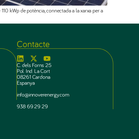
de 110 kWp de potència, connectada a la xarxa per a
Contacte
C. dels Forns 25
Pol. Ind. La Cort
08261 Cardona
Espanya
info@innoverenergy.com
938 69 29 29