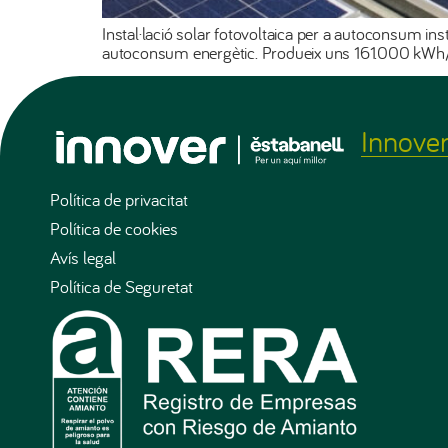
Instal·lació solar fotovoltaica per a autoconsum ins
autoconsum energètic. Produeix uns 161.000 kWh/a
Innove
Política de privacitat
Política de cookies
Avís legal
Política de Seguretat