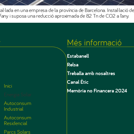
tal·lada en una empresa de la província de Barcelona. Instal·lació 
ny i suposa una reducció aproximada de 82 Tn de CO2 a l’any.
r
Més informació
Estabanell
Relsa
Treballa amb nosaltres
Canal Ètic
Inici
Memòria no Financera 2024
Energia Solar
Autoconsum
Industrial
Autoconsum
Residencial
Parcs Solars