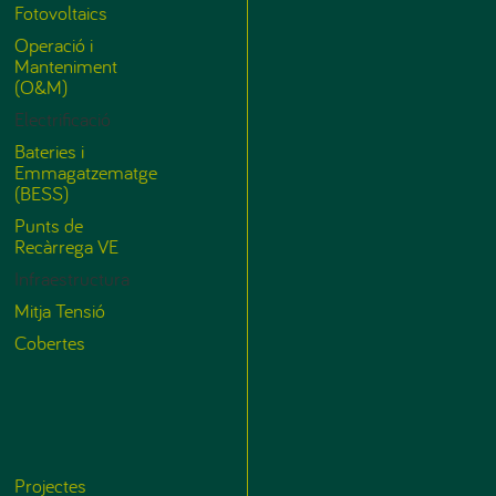
Fotovoltaics
Operació i
Manteniment
(O&M)
Electrificació
Bateries i
Emmagatzematge
(BESS)
Punts de
Recàrrega VE
Infraestructura
Mitja Tensió
Cobertes
Projectes