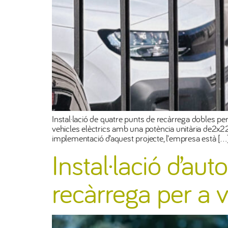
Instal·lació de quatre punts de recàrrega dobles pe
vehicles elèctrics amb una potència unitària de2x2
implementació d’aquest projecte, l’empresa està […
Instal·lació d’a
recàrrega per a v