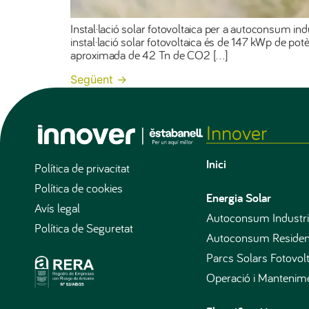
Instal·lació solar fotovoltaica per a autoconsum ind
instal·lació solar fotovoltaica és de 147 kWp de p
aproximada de 42 Tn de CO2 […]
Següent
→
Innover
Inici
Política de privacitat
Política de cookies
Energia Solar
Avís legal
Autoconsum Industri
Política de Seguretat
Autoconsum Residen
Parcs Solars Fotovolt
Operació i Manteni