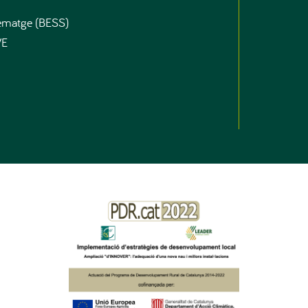
ematge (BESS)
VE