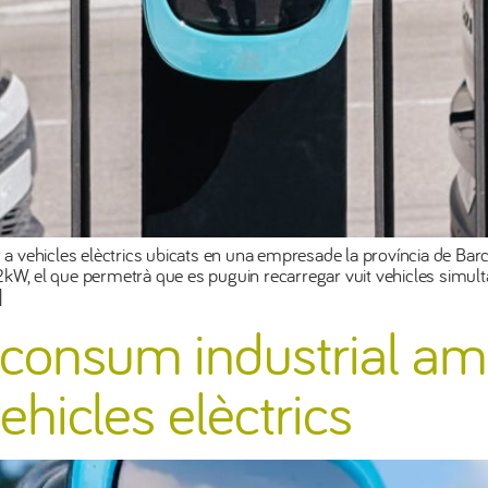
r a vehicles elèctrics ubicats en una empresade la província de Bar
2kW, el que permetrà que es puguin recarregar vuit vehicles simu
]
utoconsum industrial a
ehicles elèctrics