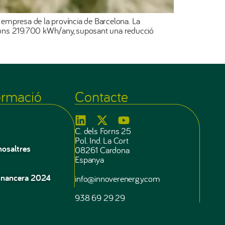
na empresa de la província de Barcelona. La
ix uns 219.700 kWh/any, suposant una reducció
ormació
Contacte
C. dels Forns 25
Pol. Ind. La Cort
nosaltres
08261 Cardona
Espanya
inancera 2024
info@innoverenergy.com
938 69 29 29