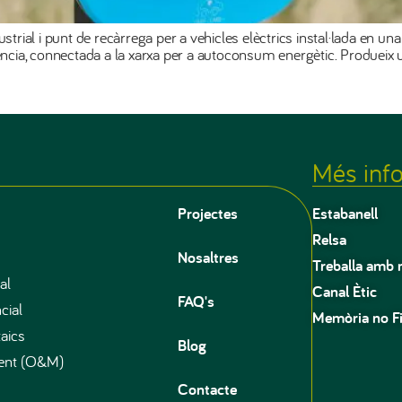
ustrial i punt de recàrrega per a vehicles elèctrics instal·lada en u
otència, connectada a la xarxa per a autoconsum energètic. Produe
Més inf
Projectes
Estabanell
Relsa
Nosaltres
Treballa amb 
al
Canal Ètic
FAQ's
cial
Memòria no F
aics
Blog
ment (O&M)
Contacte