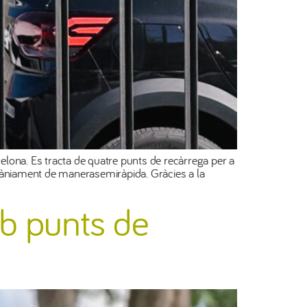
celona. Es tracta de quatre punts de recàrrega per a
ltàniament de manerasemiràpida. Gràcies a la
mb punts de