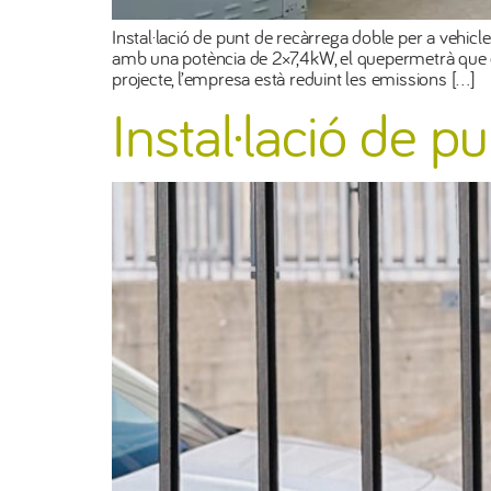
Instal·lació de punt de recàrrega doble per a vehicl
amb una potència de 2×7,4kW, el quepermetrà que 
projecte, l’empresa està reduint les emissions […]
Instal·lació de p