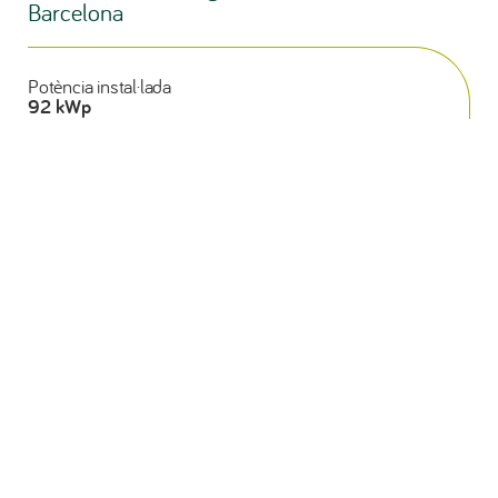
Barcelona
Potència instal·lada
92 kWp
Producció generada anual
123.000 kWh
Reducció estimada de CO
2
37 Tn/any
< TORNAR
GENER 2021
Instal·lació
d’Autoconsum