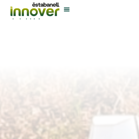
44 kW