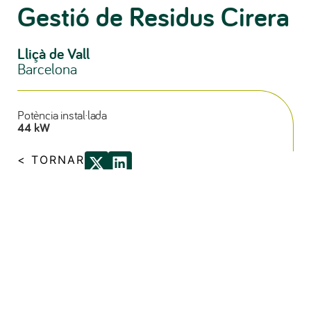
Gestió de Residus Cirera
Lliçà de Vall
Barcelona
Potència instal·lada
44 kW
< TORNAR
ABRIL 2021
Instal·lació
d’autoconsum
industrial amb punts